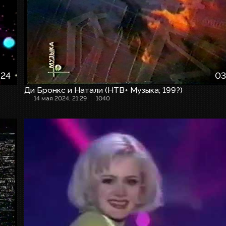
:24
03
Ди Бронкс и Натали (НТВ+ Музыка; 199?)
14 мая 2024, 21:29
1040