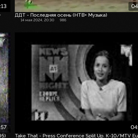
:13
04
+
ДДТ - Последняя осень (НТВ+ Музыка)
14 мая 2024, 20:30
986
:57
04
95)
Take That - Press Conference Split Up. К-10/MTV E