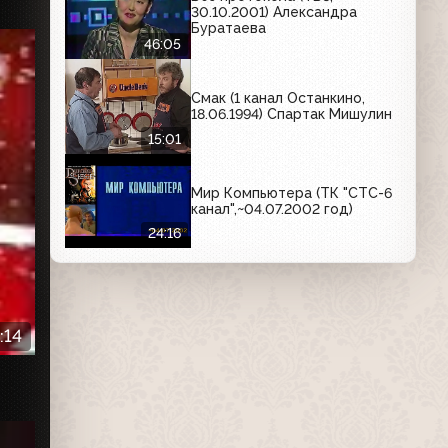
30.10.2001) Александра
Буратаева
46:05
Смак (1 канал Останкино,
18.06.1994) Спартак Мишулин
15:01
Мир Компьютера (ТК "СТС-6
канал",~04.07.2002 год)
24:16
:14