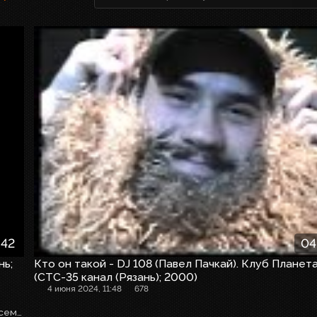
:42
04
нь;
Кто он такой - DJ 108 (Павел Пачкай). Клуб Планет
(СТС-35 канал (Рязань); 2000)
4 июня 2024, 11:48
678
В съёмках ролика принимали участие принимали участие семинаристы Рязанской духовной семинарии.