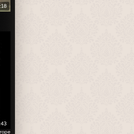
:18
:43
urope