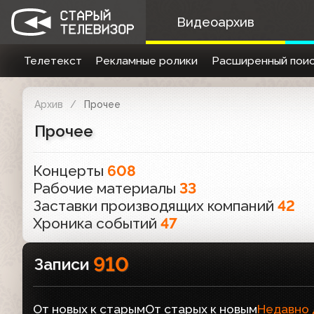
Видеоархив
Телетекст
Рекламные ролики
Расширенный поис
Архив
Прочее
Прочее
Концерты
608
Рабочие материалы
33
Заставки производящих компаний
42
Хроника событий
47
910
Записи
От новых к старым
От старых к новым
Недавно