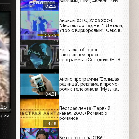
рекламы, Dirol, Anchor, Twix
02:15
Анонсы (СТС, 27.05.2004)
"Инспектор Гаджет"; Детали;
Утро с Киркоровым; "Секс в
большом городе"; "Зена -
05:35
королева воинов"; "Слава";
Кресло; "Чудеса науки"
Заставка обзоров
завтрашней прессы
программы «Сегодня» (НТВ,
1994-1998)
Анонс программы "Большая
разница", реклама и промо-
ролик телеканала "Музыка
Первого" (Первый канал,
04:31
11.12.2008) Chanel, Gillette,
Ford, Eclipse, Rich, Old Spice,
:16
Пестрая лента (Первый
Билайн, Вдохновение, Opel
канал, 2005) Романс о
арий
романсе
44:58
Без протокола (ТВ6,