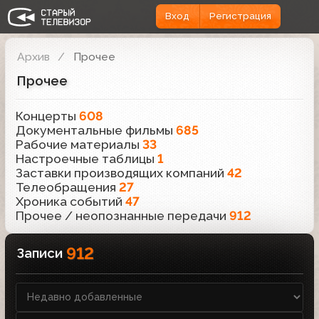
Вход
Регистрация
Архив
Прочее
Прочее
Концерты
608
Документальные фильмы
685
Рабочие материалы
33
Настроечные таблицы
1
Заставки производящих компаний
42
Телеобращения
27
Хроника событий
47
Прочее / неопознанные передачи
912
912
Записи