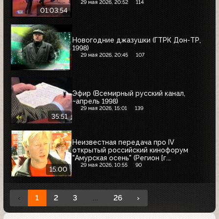
29 мая 2026, 20:52
114
01:03:54
Новогодние джазушки (ГТРК Дон-ТР,
1998)
29 мая 2026, 20:45
107
Эфир (Всемирный русский канал,
~апрель 1998)
29 мая 2026, 15:01
139
35:51
Неизвестная передача про IV
открытый российский кинофорум
"Амурская осень" (Регион [г.
Свободный], сентябрь 2006) (часть 2-я)
29 мая 2026, 10:55
90
15:00
‹
1
2
3
...
26
›