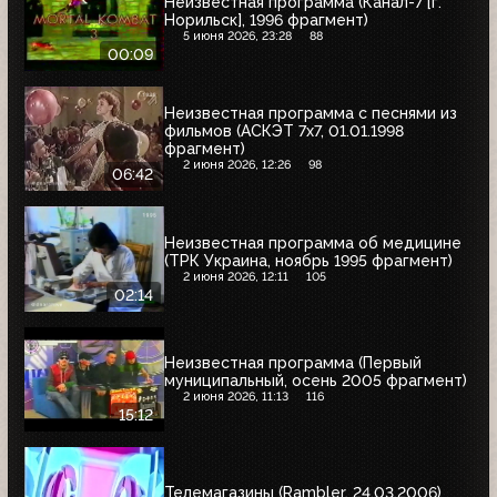
Неизвестная программа (Канал-7 [г.
Норильск], 1996 фрагмент)
5 июня 2026, 23:28
88
00:09
Неизвестная программа с песнями из
фильмов (АСКЭТ 7x7, 01.01.1998
фрагмент)
2 июня 2026, 12:26
98
06:42
Неизвестная программа об медицине
(ТРК Украина, ноябрь 1995 фрагмент)
2 июня 2026, 12:11
105
02:14
Неизвестная программа (Первый
муниципальный, осень 2005 фрагмент)
2 июня 2026, 11:13
116
15:12
Телемагазины (Rambler, 24.03.2006)