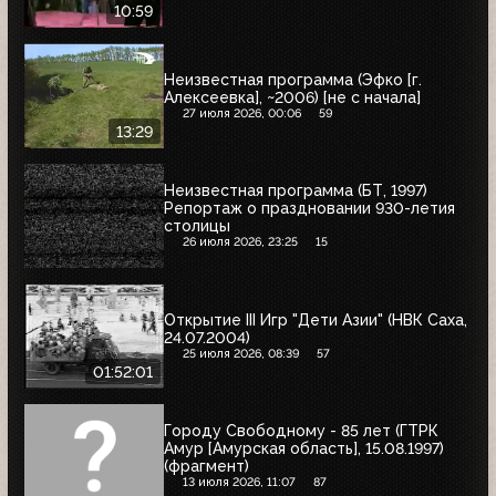
10:59
Неизвестная программа (Эфко [г.
Алексеевка], ~2006) [не с начала]
27 июля 2026, 00:06
59
13:29
Неизвестная программа (БТ, 1997)
Репортаж о праздновании 930-летия
столицы
26 июля 2026, 23:25
15
Открытие III Игр "Дети Азии" (НВК Саха,
24.07.2004)
25 июля 2026, 08:39
57
01:52:01
Городу Свободному - 85 лет (ГТРК
Амур [Амурская область], 15.08.1997)
(фрагмент)
13 июля 2026, 11:07
87