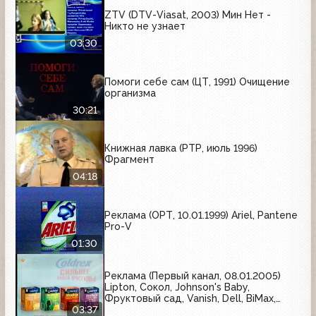
ZTV (DTV-Viasat, 2003) Мин Нет -
Никто не узнает
03:30
Помоги себе сам (ЦТ, 1991) Очищение
организма
30:21
Книжная лавка (РТР, июль 1996)
Фрагмент
04:18
Реклама (ОРТ, 10.01.1999) Ariel, Pantene
Pro-V
01:30
Реклама (Первый канал, 08.01.2005)
Lipton, Сокол, Johnson's Baby,
Фруктовый сад, Vanish, Dell, BiMax,
Coldrex
03:37