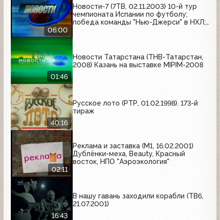
Новости-7 (7ТВ, 02.11.2003) 10-й тур
чемпионата Испании по футболу;
победа команды "Нью-Джерси" в НХЛ;
товарищеский матч по боксу среди
06:00
команд Кубы и России
Новости Татарстана (ТНВ-Татарстан,
2008) Казань на выставке MIPIM-2008
01:46
Русское лото (РТР, 01.02.1998). 173-й
тираж
40:16
Реклама и заставка (М1, 16.02.2001)
Дублёнки-меха, Beauty, Красный
восток, НПО "Аэроэкология"
02:11
В нашу гавань заходили корабли (ТВ6,
21.07.2001)
16:43