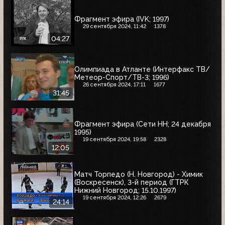
Фрагмент эфира (IVK; 1997)
29 сентября 2024, 11:42
1378
04:27
Олимпиада в Атланте (Интерфакс ТВ/
Метеор-Спорт/ТВ-3; 1996)
26 сентября 2024, 17:11
1677
31:45
Фрагмент эфира (Сети НН; 24 декабря
1995)
19 сентября 2024, 19:58
2328
12:05
Матч Торпедо (Н. Новгород) - Химик
(Воскресенск), 3-й период (ГТРК
Нижний Новгород; 15.10.1997)
19 сентября 2024, 12:26
2679
24:14