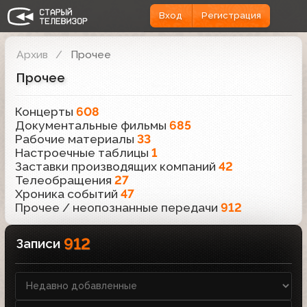
Вход
Регистрация
Архив
Прочее
Прочее
Концерты
608
Документальные фильмы
685
Рабочие материалы
33
Настроечные таблицы
1
Заставки производящих компаний
42
Телеобращения
27
Хроника событий
47
Прочее / неопознанные передачи
912
912
Записи