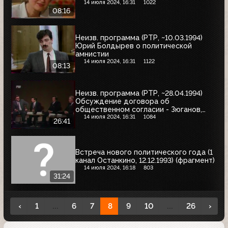
14 июля 2024, 16:31
1022
08:16
Неизв. программа (РТР, ~10.03.1994)
Юрий Болдырев о политической
амнистии
14 июля 2024, 16:31
1122
08:13
Неизв. программа (РТР, ~28.04.1994)
Обсуждение договора об
общественном согласии - Зюганов,
Явлинский, Гайдар, Шахрай и другие
14 июля 2024, 16:31
1084
26:41
Встреча нового политического года (1
канал Останкино, 12.12.1993) (фрагмент)
14 июля 2024, 16:18
803
31:24
‹
1
...
6
7
8
9
10
...
26
›