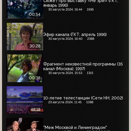
Сюжет про выставку «Не зря!» (ГКТ;
январь 1996)
30 августа 2024, 16:44
1936
00:54
Эфир канала (ГКТ; апрель 1996)
30 августа 2024, 16:40
2388
30:28
Фрагмент неизвестной программы (35
канал (Москва); 1997)
30 августа 2024, 15:53
1315
00:38
10-летие телестанции (Сети НН; 2002)
23 августа 2024, 11:45
1088
48:18
"Меж Москвой и Ленинградом"