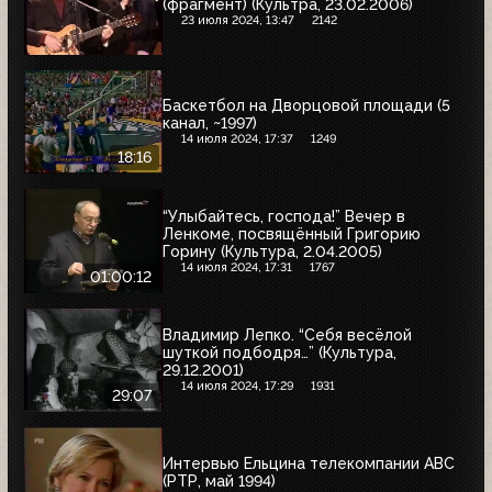
(фрагмент) (Культра, 23.02.2006)
23 июля 2024, 13:47
2142
Баскетбол на Дворцовой площади (5
канал, ~1997)
14 июля 2024, 17:37
1249
18:16
“Улыбайтесь, господа!” Вечер в
Ленкоме, посвящённый Григорию
Горину (Культура, 2.04.2005)
14 июля 2024, 17:31
1767
01:00:12
Владимир Лепко. “Себя весёлой
шуткой подбодря…” (Культура,
29.12.2001)
14 июля 2024, 17:29
1931
29:07
Интервью Ельцина телекомпании ABC
(РТР, май 1994)