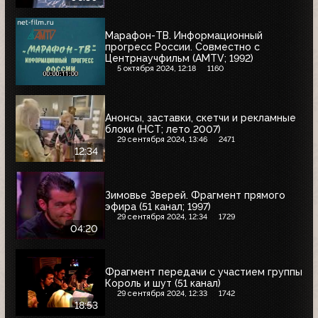
Марафон-ТВ. Информационный
прогресс России. Совместно с
Центрнаучфильм (AMTV; 1992)
5 октября 2024, 12:18
1160
Анонсы, заставки, скетчи и рекламные
блоки (НСТ; лето 2007)
29 сентября 2024, 13:46
2471
12:34
Зимовье Зверей. Фрагмент прямого
эфира (51 канал; 1997)
29 сентября 2024, 12:34
1729
04:20
Фрагмент передачи с участием группы
Король и шут (51 канал)
29 сентября 2024, 12:33
1742
18:53