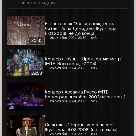
Б. Пастернак “Звезда рождества”.
Читает Алла Демидова (Культура,
6.01.2006) (не до конца)
26 октября 2024, 23:59
943
20:31
Концерт группы “Премьер-министр”
(МТВ-Волгоград, ~2004)
26 октября 2024, 23:23
686
29:53
Концерт Авраама Руссо (МТВ-
Волгоград, декабрь 2003) (фрагмент)
26 октября 2024, 23:23
526
Спектакль “Перед киносеансом”
(Культура, 4.08.2008) (не с начала)
25 октября 2024, 22:27
839