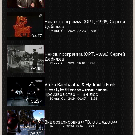
Неизв. программа (ОРТ, ~1996) Сергей
Дебижев
25 октября 2024, 22:20
818
04:17
Неизв. программа (ОРТ, ~1996) Сергей
Дебижев
25 октября 2024, 19:16
775
04:18
Afrika Bambaataa & Hydraulic Funk -
Freestyle (Неизвестный канал)
Производство НТВ-Плюс
10 октября 2024, 01:07
1135
02:37
Видеозарисовка (7ТВ, 03.04.2004)
9 октября 2024, 23:54
723
06:30